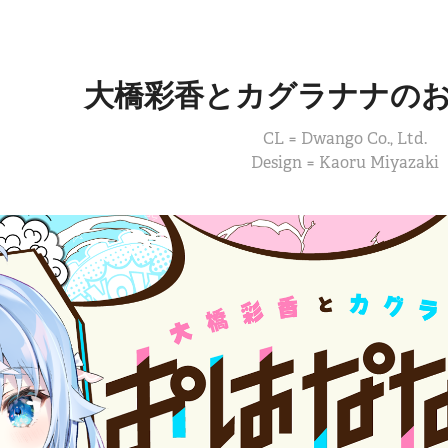
大橋彩香とカグラナナの
CL = Dwango Co., Ltd.
Design = Kaoru Miyazaki