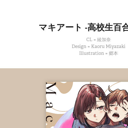
マキアート -高校生百
CL = 綾加奈
Design = Kaoru Miyazaki
Illustration = 郷本